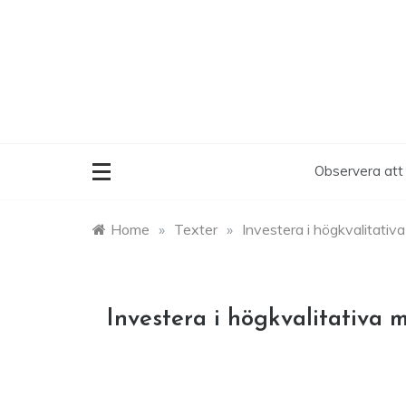
Skip
to
content
Observera att 
Home
»
Texter
»
Investera i högkvalitativ
Investera i högkvalitativa 