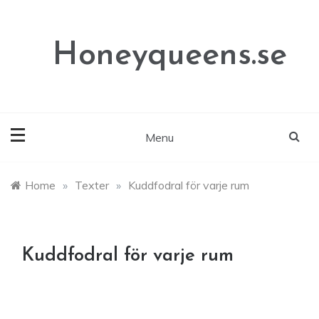
Skip
to
content
Honeyqueens.se
Menu
Home
»
Texter
»
Kuddfodral för varje rum
Kuddfodral för varje rum