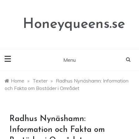
Skip
to
content
Honeyqueens.se
Menu
Home
»
Texter
»
Radhus Nynäshamn: Information
och Fakta om Bostäder i Området
Radhus Nynäshamn:
Information och Fakta om