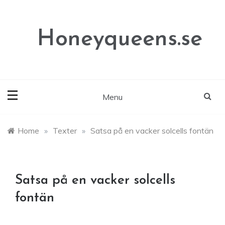
Skip
to
content
Honeyqueens.se
Menu
Home
»
Texter
»
Satsa på en vacker solcells fontän
Satsa på en vacker solcells
fontän