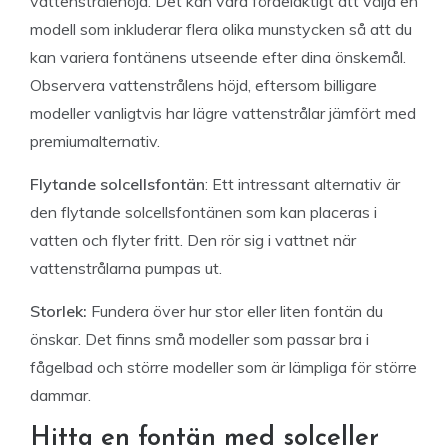
vattenstrålehöjd. Det kan vara fördelaktigt att välja en
modell som inkluderar flera olika munstycken så att du
kan variera fontänens utseende efter dina önskemål.
Observera vattenstrålens höjd, eftersom billigare
modeller vanligtvis har lägre vattenstrålar jämfört med
premiumalternativ.
Flytande solcellsfontän
: Ett intressant alternativ är
den flytande solcellsfontänen som kan placeras i
vatten och flyter fritt. Den rör sig i vattnet när
vattenstrålarna pumpas ut.
Storlek:
Fundera över hur stor eller liten fontän du
önskar. Det finns små modeller som passar bra i
fågelbad och större modeller som är lämpliga för större
dammar.
Hitta en fontän med solceller