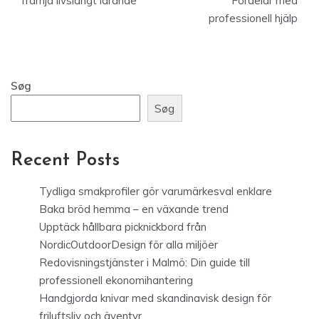
främja livslångt lärande
Fördelar med
professionell hjälp
Søg
Søg
Recent Posts
Tydliga smakprofiler gör varumärkesval enklare
Baka bröd hemma – en växande trend
Upptäck hållbara picknickbord från
NordicOutdoorDesign för alla miljöer
Redovisningstjänster i Malmö: Din guide till
professionell ekonomihantering
Handgjorda knivar med skandinavisk design för
friluftsliv och äventyr