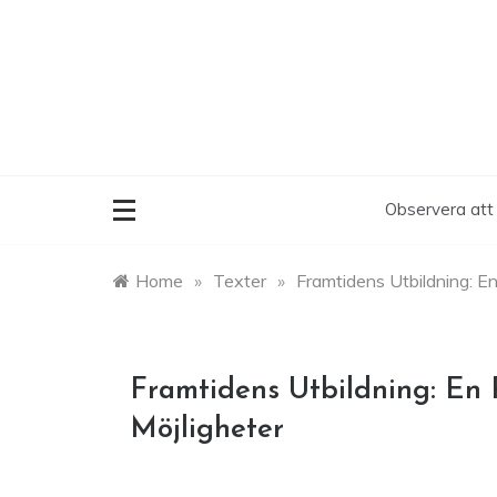
Skip
to
content
Observera att 
Home
»
Texter
»
Framtidens Utbildning: En
Framtidens Utbildning: En 
Möjligheter