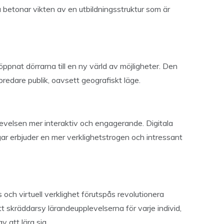
betonar vikten av en utbildningsstruktur som är
öppnat dörrarna till en ny värld av möjligheter. Den
en bredare publik, oavsett geografiskt läge.
levelsen mer interaktiv och engagerande. Digitala
ngar erbjuder en mer verklighetstrogen och intressant
s och virtuell verklighet förutspås revolutionera
t skräddarsy lärandeupplevelserna för varje individ,
v att lära sig.