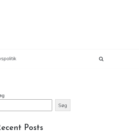
vspolitik
øg
Søg
ecent Posts