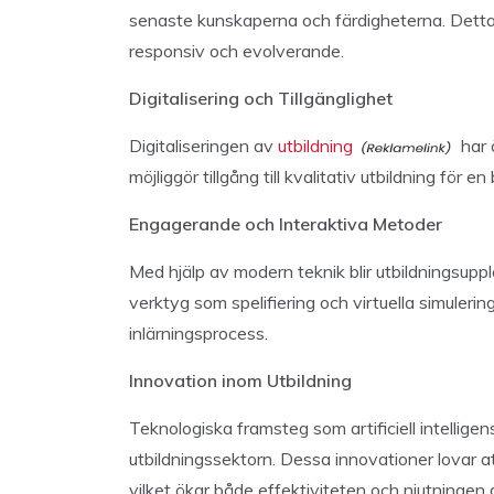
senaste kunskaperna och färdigheterna. Detta 
responsiv och evolverande.
Digitalisering och Tillgänglighet
Digitaliseringen av
utbildning
har 
möjliggör tillgång till kvalitativ utbildning för 
Engagerande och Interaktiva Metoder
Med hjälp av modern teknik blir utbildningsupp
verktyg som spelifiering och virtuella simuleri
inlärningsprocess.
Innovation inom Utbildning
Teknologiska framsteg som artificiell intelligen
utbildningssektorn. Dessa innovationer lovar at
vilket ökar både effektiviteten och njutningen a