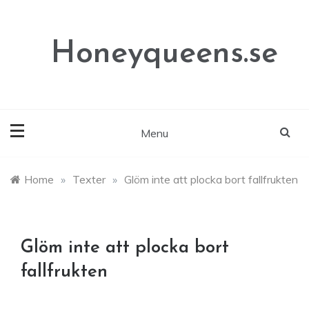
Skip
to
content
Honeyqueens.se
Menu
Home
»
Texter
»
Glöm inte att plocka bort fallfrukten
Glöm inte att plocka bort
fallfrukten