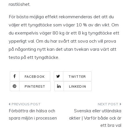
rastlöshet.
För bästa möjliga effekt rekommenderas det att du
väljer ett tyngdtäcke som väger 10 % av din vikt. Om
du exempelvis väger 80 kg är ett 8 kg tyngdtäcke ett
ypperligt val. Om du har svårt att sova och vill prova
på någonting nytt kan det utan tvekan vara värt att
testa på ett tyngdtäcke.
FACEBOOK
TWITTER
PINTEREST
LINKEDIN
Indlægsnavigation
Förbättra din hälsa och
Svenska eller utländska
spara miljön i processen
aktier | Varför både ock är
ett bra val