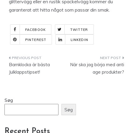
glittervägg eller en rustik spackelvägg kommer du
garanterat att hitta något som passar din smak.
FACEBOOK
TWITTER
PINTEREST
LINKEDIN
Indlægsnavigation
Barnklocka är bästa
När ska jag börja med anti
Julklappstipset!
age produkter?
Søg
Søg
Recent Posts