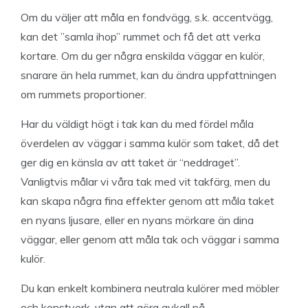
Om du väljer att måla en fondvägg, s.k. accentvägg,
kan det ”samla ihop” rummet och få det att verka
kortare. Om du ger några enskilda väggar en kulör,
snarare än hela rummet, kan du ändra uppfattningen
om rummets proportioner.
Har du väldigt högt i tak kan du med fördel måla
överdelen av väggar i samma kulör som taket, då det
ger dig en känsla av att taket är “neddraget”.
Vanligtvis målar vi våra tak med vit takfärg, men du
kan skapa några fina effekter genom att måla taket
en nyans ljusare, eller en nyans mörkare än dina
väggar, eller genom att måla tak och väggar i samma
kulör.
Du kan enkelt kombinera neutrala kulörer med möbler
och konstverk, utan att göra avkall på