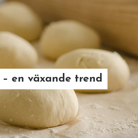
picknickbord från
ler gör varumärkesval
gn för alla miljöer
– en växande trend