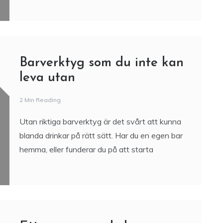
hemmet eller är du kanske i behov av lite högre
stolar till din köksö? Du
Barverktyg som du inte kan
leva utan
2 Min Reading
Utan riktiga barverktyg är det svårt att kunna
blanda drinkar på rätt sätt. Har du en egen bar
hemma, eller funderar du på att starta