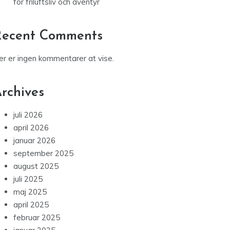
Redovisningstjänster i Malmö: Din guide till
professionell ekonomihantering
Handgjorda knivar med skandinavisk design
för friluftsliv och äventyr
Recent Comments
er er ingen kommentarer at vise.
rchives
juli 2026
april 2026
januar 2026
september 2025
august 2025
juli 2025