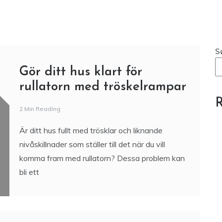
Baka bröd hemma – en växande
trend
S
Gör ditt hus klart för
rullatorn med tröskelrampar
R
2 Min Reading
Är ditt hus fullt med trösklar och liknande
nivåskillnader som ställer till det när du vill
komma fram med rullatorn? Dessa problem kan
bli ett