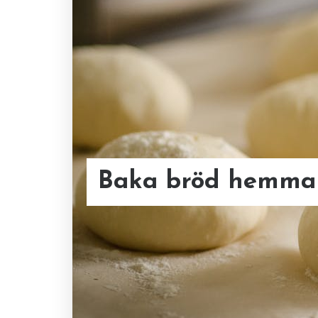
Upptäck hållbara 
Tydliga smakprofi
NordicOutdoorDesi
enklare
Baka bröd hemma 