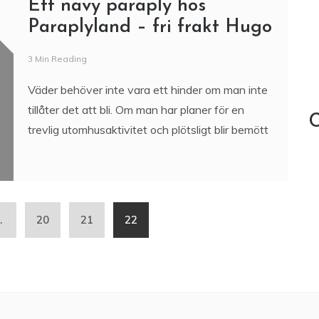
Ett navy paraply hos
Paraplyland – fri frakt Hugo
3 Min Reading
Väder behöver inte vara ett hinder om man inte
tillåter det att bli. Om man har planer för en
C
trevlig utomhusaktivitet och plötsligt blir bemött
…
20
21
22