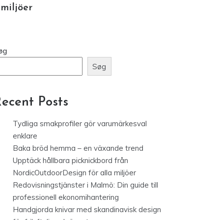
Upptäck hållbara picknickbord
från NordicOutdoorDesign för alla
miljöer
øg
Søg
ecent Posts
Tydliga smakprofiler gör varumärkesval
enklare
Baka bröd hemma – en växande trend
Upptäck hållbara picknickbord från
NordicOutdoorDesign för alla miljöer